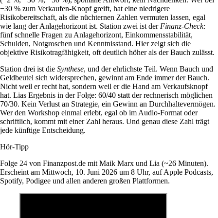
−30 % zum Verkaufen-Knopf greift, hat eine niedrigere
Risikobereitschaft, als die nüchternen Zahlen vermuten lassen, egal
wie lang der Anlagehorizont ist. Station zwei ist der
Finanz-Check
:
fünf schnelle Fragen zu Anlagehorizont, Einkommensstabilität,
Schulden, Notgroschen und Kenntnisstand. Hier zeigt sich die
objektive Risikotragfähigkeit, oft deutlich höher als der Bauch zulässt.
Station drei ist die
Synthese
, und der ehrlichste Teil. Wenn Bauch und
Geldbeutel sich widersprechen, gewinnt am Ende immer der Bauch.
Nicht weil er recht hat, sondern weil er die Hand am Verkaufsknopf
hat. Lias Ergebnis in der Folge: 60/40 statt der rechnerisch möglichen
70/30. Kein Verlust an Strategie, ein Gewinn an Durchhaltevermögen.
Wer den Workshop einmal erlebt, egal ob im Audio-Format oder
schriftlich, kommt mit einer Zahl heraus. Und genau diese Zahl trägt
jede künftige Entscheidung.
Hör-Tipp
Folge 24 von Finanzpost.de mit Maik Marx und Lia (~26 Minuten).
Erscheint am Mittwoch, 10. Juni 2026 um 8 Uhr, auf Apple Podcasts,
Spotify, Podigee und allen anderen großen Plattformen.