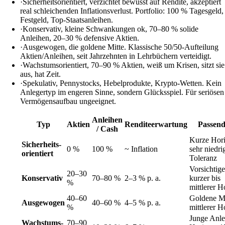
·
Sicherheitsorientiert, verzichtet bewusst auf Rendite, akzeptiert
real schleichenden Inflationsverlust. Portfolio: 100 % Tagesgeld,
Festgeld, Top-Staatsanleihen.
·
Konservativ, kleine Schwankungen ok, 70–80 % solide
Anleihen, 20–30 % defensive Aktien.
·
Ausgewogen, die goldene Mitte. Klassische 50/50-Aufteilung
Aktien/Anleihen, seit Jahrzehnten in Lehrbüchern verteidigt.
·
Wachstumsorientiert, 70–90 % Aktien, weiß um Krisen, sitzt sie
aus, hat Zeit.
·
Spekulativ, Pennystocks, Hebelprodukte, Krypto-Wetten. Kein
Anlegertyp im engeren Sinne, sondern Glücksspiel. Für seriösen
Vermögensaufbau ungeeignet.
Anleihen
Typ
Aktien
Renditeerwartung
Passend
/ Cash
Kurze Hori
Sicherheits­
0 %
100 %
~ Inflation
sehr niedri
orientiert
Toleranz
Vorsichtige
20–30
Konservativ
70–80 %
2–3 % p. a.
kurzer bis
%
mittlerer H
40–60
Goldene Mi
Ausgewogen
40–60 %
4–5 % p. a.
%
mittlerer H
Junge Anle
Wachstums­
70–90