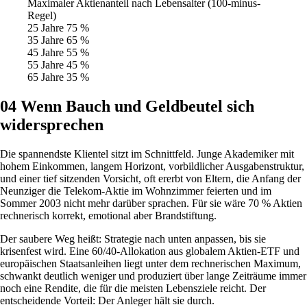
Maximaler Aktienanteil nach Lebensalter (100-minus-
Regel)
25 Jahre
75 %
35 Jahre
65 %
45 Jahre
55 %
55 Jahre
45 %
65 Jahre
35 %
04
Wenn Bauch und Geldbeutel sich
widersprechen
Die spannendste Klientel sitzt im Schnittfeld. Junge Akademiker mit
hohem Einkommen, langem Horizont, vorbildlicher Ausgabenstruktur,
und einer tief sitzenden Vorsicht, oft ererbt von Eltern, die Anfang der
Neunziger die Telekom-Aktie im Wohnzimmer feierten und im
Sommer 2003 nicht mehr darüber sprachen. Für sie wäre 70 % Aktien
rechnerisch korrekt, emotional aber Brandstiftung.
Der saubere Weg heißt: Strategie nach unten anpassen, bis sie
krisenfest wird. Eine 60/40-Allokation aus globalem Aktien-ETF und
europäischen Staatsanleihen liegt unter dem rechnerischen Maximum,
schwankt deutlich weniger und produziert über lange Zeiträume immer
noch eine Rendite, die für die meisten Lebensziele reicht. Der
entscheidende Vorteil: Der Anleger hält sie durch.