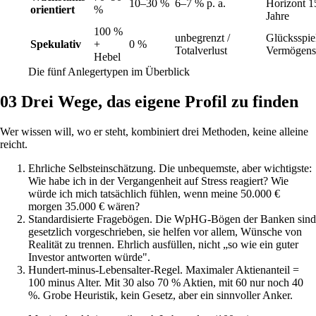
10–30 %
6–7 % p. a.
Horizont 1
orientiert
%
Jahre
100 %
unbegrenzt /
Glücksspiel
Spekulativ
+
0 %
Totalverlust
Vermögens
Hebel
Die fünf Anlegertypen im Überblick
03
Drei Wege, das eigene Profil zu finden
Wer wissen will, wo er steht, kombiniert drei Methoden, keine alleine
reicht.
Ehrliche Selbsteinschätzung. Die unbequemste, aber wichtigste:
Wie habe ich in der Vergangenheit auf Stress reagiert? Wie
würde ich mich tatsächlich fühlen, wenn meine 50.000 €
morgen 35.000 € wären?
Standardisierte Fragebögen. Die WpHG-Bögen der Banken sind
gesetzlich vorgeschrieben, sie helfen vor allem, Wünsche von
Realität zu trennen. Ehrlich ausfüllen, nicht „so wie ein guter
Investor antworten würde".
Hundert-minus-Lebensalter-Regel. Maximaler Aktienanteil =
100 minus Alter. Mit 30 also 70 % Aktien, mit 60 nur noch 40
%. Grobe Heuristik, kein Gesetz, aber ein sinnvoller Anker.