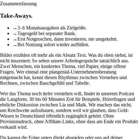
Zusammenfassung
Take-Aways.
→
3–6 Monatsausgaben als Zielgröße.
→
Tagesgeld bei separater Bank.
→
Erst Notgroschen, dann investieren, nie umgekehrt.
→
Bei Nutzung sofort wieder auffüllen.
Bilder erzählen oft mehr als ein Absatz Text. Was du oben siehst, ist
nicht inszeniert: So sehen unsere Arbeitsgespräche tatsächlich aus.
Zwei Menschen, ein konkretes Thema, viel Papier, einige offene
Fragen. Wer einmal eine plangenial-Unternehmensberatung
mitgemacht hat, kennt diesen Rhythmus zwischen Verstehen und
Rechnen, zwischen Bauchgefühl und Tabelle.
Wer das Thema noch tiefer verstehen will, findet in unserem Podcast
die Langform. 30 bis 60 Minuten Zeit für Beispiele, Hörerfragen und
ehrliche Diskussion zwischen Lia und Maik. Wir machen das nicht,
um Reichweite aufzubauen, sondern weil wir glauben, dass Geld-
Wissen in Deutschland öffentlich zugänglich gehört. Ohne
Provisionsdruck, ohne Affiliate-Links, ohne dass am Ende ein Produkt
verkauft wird.
Du kannst die Folge unten direkt abspielen oder uns auf deiner