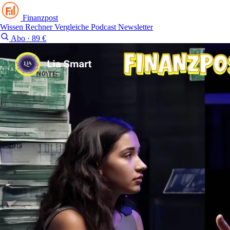
Finanzpost
Wissen
Rechner
Vergleiche
Podcast
Newsletter
Abo · 89 €