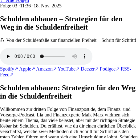
← Alle Folgen
Folge 03
·
11:36
·
18. Nov. 2025
Schulden abbauen – Strategien für den
Weg in die Schuldenfreiheit
💪 Von der Schuldenfalle zur finanziellen Freiheit – Schritt für Schritt!
Spotify
↗
Apple
↗
Amazon
↗
YouTube
↗
Deezer
↗
Podigee
↗
RSS-
Feed
↗
Schulden abbauen: Strategien für den Weg
in die Schuldenfreiheit
Willkommen zur dritten Folge von Finanzpost.de, dem Finanz- und
Vorsorge-Podcast. Lia und Finanzexperte Maik Marx widmen sich
heute einem Thema, das viele belastet, aber mit der richtigen Strategie
lösbar ist: Schulden. Du erfährst, wie du dir einen ehrlichen Überblick
verschaffst, welche zwei Methoden dich Schritt für Schritt aus den
roten Zahlen führen und wann sich eine Umschuldung lohnt. Schulden