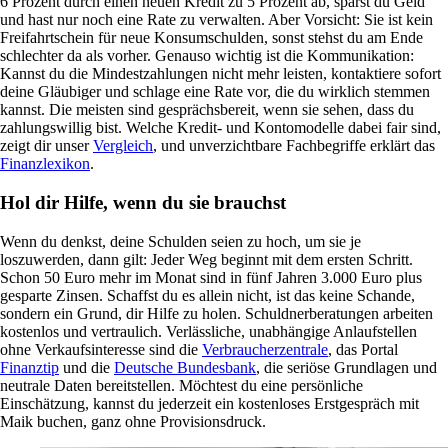
6 Prozent durch einen neuen Kredit zu 5 Prozent ab, sparst du Geld
und hast nur noch eine Rate zu verwalten. Aber Vorsicht: Sie ist kein
Freifahrtschein für neue Konsumschulden, sonst stehst du am Ende
schlechter da als vorher. Genauso wichtig ist die Kommunikation:
Kannst du die Mindestzahlungen nicht mehr leisten, kontaktiere sofort
deine Gläubiger und schlage eine Rate vor, die du wirklich stemmen
kannst. Die meisten sind gesprächsbereit, wenn sie sehen, dass du
zahlungswillig bist. Welche Kredit- und Kontomodelle dabei fair sind,
zeigt dir unser
Vergleich
, und unverzichtbare Fachbegriffe erklärt das
Finanzlexikon
.
Hol dir Hilfe, wenn du sie brauchst
Wenn du denkst, deine Schulden seien zu hoch, um sie je
loszuwerden, dann gilt: Jeder Weg beginnt mit dem ersten Schritt.
Schon 50 Euro mehr im Monat sind in fünf Jahren 3.000 Euro plus
gesparte Zinsen. Schaffst du es allein nicht, ist das keine Schande,
sondern ein Grund, dir Hilfe zu holen. Schuldnerberatungen arbeiten
kostenlos und vertraulich. Verlässliche, unabhängige Anlaufstellen
ohne Verkaufsinteresse sind die
Verbraucherzentrale
, das Portal
Finanztip
und die
Deutsche Bundesbank
, die seriöse Grundlagen und
neutrale Daten bereitstellen. Möchtest du eine persönliche
Einschätzung, kannst du jederzeit ein kostenloses Erstgespräch mit
Maik buchen, ganz ohne Provisionsdruck.