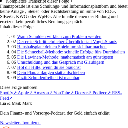
Komplettes Transkript dieser Folge
+
Finanzpost.de ist eine Schulungs- und Informationsplattform und bietet
keine Anlage-, Steuer- oder Rechtsberatung im Sinne von RDG,
StBerG, KWG oder WpHG. Alle Inhalte dienen der Bildung und
ersetzen kein persönliches Beratungsgespräch.
Inhalt dieser Folge
01
Wann Schulden wirklich zum Problem werden
02
Der erste Schritt: ehrlicher Überblick statt Vogel-Strauß
03
Haushaltsplan: deinen Spielraum sichtbar machen
04
Die Schneeball-Methode: schnelle Erfolge fürs Durchhalten
05
Die Lawinen-Methode: mathematisch am günstigsten
06
Umschuldung und das Gespräch mit Gläubigern
07
Hol dir Hilfe, wenn du sie brauchst
08
Dein Plan: anfangen statt aufschieben
09
Fazit: Schuldenfreiheit ist machbar
Diese Folge anhören
Spotify
↗
Apple
↗
Amazon
↗
YouTube
↗
Deezer
↗
Podigee
↗
RSS-
Feed
↗
Lia & Maik Marx
Dein Finanz- und Vorsorge-Podcast, der Geld einfach erklärt.
Newsletter abonnieren