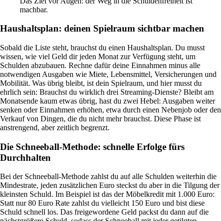
Das Ziel vor Augen: der Weg in die Schuldenfreiheit ist
machbar.
Haushaltsplan: deinen Spielraum sichtbar machen
Sobald die Liste steht, brauchst du einen Haushaltsplan. Du musst
wissen, wie viel Geld dir jeden Monat zur Verfügung steht, um
Schulden abzubauen. Rechne dafür deine Einnahmen minus alle
notwendigen Ausgaben wie Miete, Lebensmittel, Versicherungen und
Mobilität. Was übrig bleibt, ist dein Spielraum, und hier musst du
ehrlich sein: Brauchst du wirklich drei Streaming-Dienste? Bleibt am
Monatsende kaum etwas übrig, hast du zwei Hebel: Ausgaben weiter
senken oder Einnahmen erhöhen, etwa durch einen Nebenjob oder den
Verkauf von Dingen, die du nicht mehr brauchst. Diese Phase ist
anstrengend, aber zeitlich begrenzt.
Die Schneeball-Methode: schnelle Erfolge fürs
Durchhalten
Bei der Schneeball-Methode zahlst du auf alle Schulden weiterhin die
Mindestrate, jeden zusätzlichen Euro steckst du aber in die Tilgung der
kleinsten Schuld. Im Beispiel ist das der Möbelkredit mit 1.000 Euro:
Statt nur 80 Euro Rate zahlst du vielleicht 150 Euro und bist diese
Schuld schnell los. Das freigewordene Geld packst du dann auf die
nächstgrößere Schuld, sodass der Schneeball mit jeder getilgten