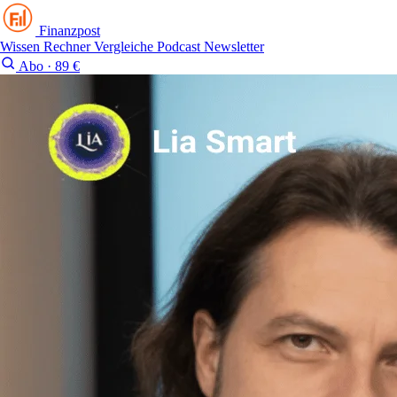
Finanzpost
Wissen
Rechner
Vergleiche
Podcast
Newsletter
Abo · 89 €