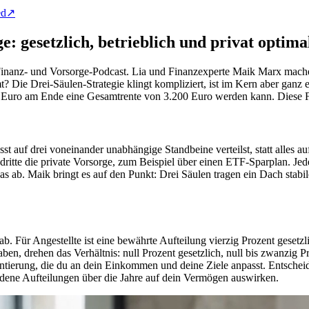
ed
↗
e: gesetzlich, betrieblich und privat optim
anz- und Vorsorge-Podcast. Lia und Finanzexperte Maik Marx machen e
ie Drei-Säulen-Strategie klingt kompliziert, ist im Kern aber ganz ein
0 Euro am Ende eine Gesamtrente von 3.200 Euro werden kann. Diese Fol
 auf drei voneinander unabhängige Standbeine verteilst, statt alles auf 
 dritte die private Vorsorge, zum Beispiel über einen ETF-Sparplan. Je
das ab. Maik bringt es auf den Punkt: Drei Säulen tragen ein Dach stabi
ab. Für Angestellte ist eine bewährte Aufteilung vierzig Prozent gesetz
aben, drehen das Verhältnis: null Prozent gesetzlich, null bis zwanzig P
entierung, die du an dein Einkommen und deine Ziele anpasst. Entscheide
edene Aufteilungen über die Jahre auf dein Vermögen auswirken.