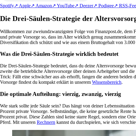
Spotify
↗
Apple
↗
Amazon
↗
YouTube
↗
Deezer
↗
Podigee
↗
RSS-Fe
Die Drei-Säulen-Strategie der Altersvorsorg
Willkommen zur zweiundzwanzigsten Folge von Finanzpost.de, dem Fin
und private Vorsorge so, dass im Alter wirklich genug zusammenkommt? D
Diversifikation dich schützt und wie aus einem Bruttogehalt von 3.00
Was die Drei-Säulen-Strategie wirklich bedeutet
Die Drei-Säulen-Strategie bedeutet, dass du deine Altersvorsorge bewusst
zweite die betriebliche Altersvorsorge über deinen Arbeitgeber und die
Trick: Fällt eine schwächer aus als erhofft, fangen die anderen beiden 
Vorsorge findest du kompakt erklärt in unserem
Wissensbereich
.
Die optimale Aufteilung: vierzig, zwanzig, vierzig
Wie stark sollte jede Säule sein? Das hängt von deiner Lebenssituation 
Prozent private Vorsorge. Selbstständige, die keine gesetzliche Rente h
Prozent privat. Diese Zahlen sind keine starre Regel, sondern eine Ori
Pferd. Mit unseren
Rechnern
kannst du durchspielen, wie sich verschi