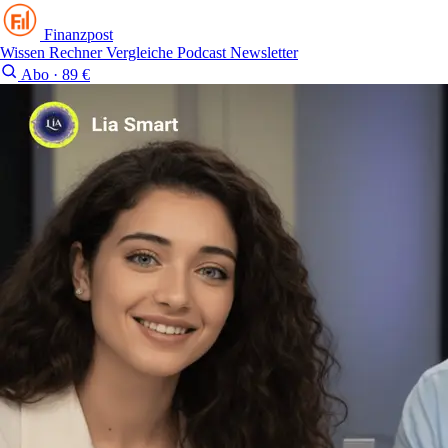
Finanzpost
Wissen
Rechner
Vergleiche
Podcast
Newsletter
Abo · 89 €