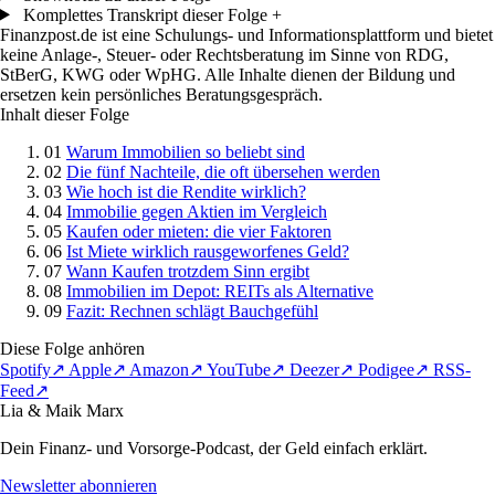
Komplettes Transkript dieser Folge
+
Finanzpost.de ist eine Schulungs- und Informationsplattform und bietet
keine Anlage-, Steuer- oder Rechtsberatung im Sinne von RDG,
StBerG, KWG oder WpHG. Alle Inhalte dienen der Bildung und
ersetzen kein persönliches Beratungsgespräch.
Inhalt dieser Folge
01
Warum Immobilien so beliebt sind
02
Die fünf Nachteile, die oft übersehen werden
03
Wie hoch ist die Rendite wirklich?
04
Immobilie gegen Aktien im Vergleich
05
Kaufen oder mieten: die vier Faktoren
06
Ist Miete wirklich rausgeworfenes Geld?
07
Wann Kaufen trotzdem Sinn ergibt
08
Immobilien im Depot: REITs als Alternative
09
Fazit: Rechnen schlägt Bauchgefühl
Diese Folge anhören
Spotify
↗
Apple
↗
Amazon
↗
YouTube
↗
Deezer
↗
Podigee
↗
RSS-
Feed
↗
Lia & Maik Marx
Dein Finanz- und Vorsorge-Podcast, der Geld einfach erklärt.
Newsletter abonnieren