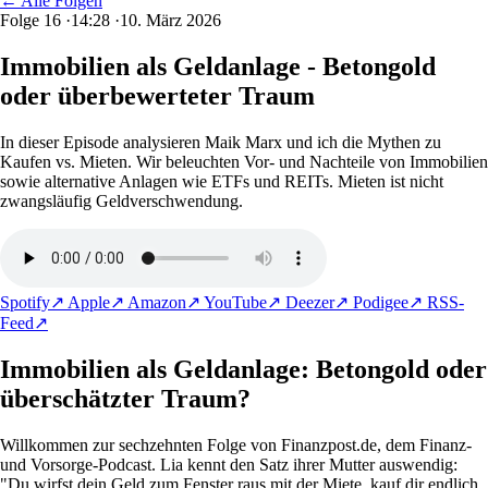
← Alle Folgen
Folge 16
·
14:28
·
10. März 2026
Immobilien als Geldanlage - Betongold
oder überbewerteter Traum
In dieser Episode analysieren Maik Marx und ich die Mythen zu
Kaufen vs. Mieten. Wir beleuchten Vor- und Nachteile von Immobilien
sowie alternative Anlagen wie ETFs und REITs. Mieten ist nicht
zwangsläufig Geldverschwendung.
Spotify
↗
Apple
↗
Amazon
↗
YouTube
↗
Deezer
↗
Podigee
↗
RSS-
Feed
↗
Immobilien als Geldanlage: Betongold oder
überschätzter Traum?
Willkommen zur sechzehnten Folge von Finanzpost.de, dem Finanz-
und Vorsorge-Podcast. Lia kennt den Satz ihrer Mutter auswendig:
"Du wirfst dein Geld zum Fenster raus mit der Miete, kauf dir endlich