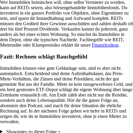
Wer Immobilien beimischen will, ohne selbst Vermieter zu werden,
kann auf REITs setzen, also börsengehandelte Immobilienfonds. Du
investierst in ein ganzes Portfolio von Objekten, ohne Eigentümer zu
sein, und sparst dir Instandhaltung und Aufwand komplett. REITs
müssen den Großteil ihrer Gewinne ausschütten und zahlen deshalb oft
drei bis fünf Prozent Dividende. Verkaufen kannst du jederzeit, ganz
anders als bei einer echten Wohnung. So mischst du Immobilien in
dein Depot, ohne die typischen Nachteile. Fachbegriffe wie REIT,
Mietrendite oder Klumpenrisiko erklärt dir unser
Finanzlexikon
.
Fazit: Rechnen schlägt Bauchgefühl
Immobilien können eine gute Geldanlage sein, sind es aber nicht
automatisch. Entscheidend sind deine Aufenthaltsdauer, das Preis-
Miete-Verhältnis, die Zinsen und deine Prioritäten, nicht der gut
gemeinte Rat aus der Familie. Miete ist kein rausgeworfenes Geld, und
ein breit gestreutes ETF-Depot schlägt die eigene Wohnung über lange
Zeiträume erstaunlich oft. Am Ende zählt aber nicht nur die Rendite,
sondern auch deine Lebensqualität. Hör dir die ganze Folge an,
abonniere den Podcast, und mach für deine Situation die ehrliche
Rechnung auf. In der nächsten Folge gehen wir tiefer in REITs und
zeigen dir, wie du in Immobilien investierst, ohne je einen Mieter zu
verwalten.
Shownotes zu dieser Folge
+