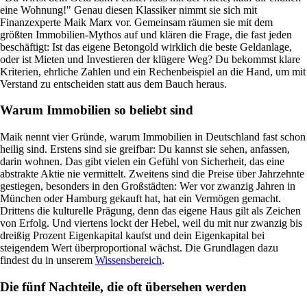
eine Wohnung!" Genau diesen Klassiker nimmt sie sich mit
Finanzexperte Maik Marx vor. Gemeinsam räumen sie mit dem
größten Immobilien-Mythos auf und klären die Frage, die fast jeden
beschäftigt: Ist das eigene Betongold wirklich die beste Geldanlage,
oder ist Mieten und Investieren der klügere Weg? Du bekommst klare
Kriterien, ehrliche Zahlen und ein Rechenbeispiel an die Hand, um mit
Verstand zu entscheiden statt aus dem Bauch heraus.
Warum Immobilien so beliebt sind
Maik nennt vier Gründe, warum Immobilien in Deutschland fast schon
heilig sind. Erstens sind sie greifbar: Du kannst sie sehen, anfassen,
darin wohnen. Das gibt vielen ein Gefühl von Sicherheit, das eine
abstrakte Aktie nie vermittelt. Zweitens sind die Preise über Jahrzehnte
gestiegen, besonders in den Großstädten: Wer vor zwanzig Jahren in
München oder Hamburg gekauft hat, hat ein Vermögen gemacht.
Drittens die kulturelle Prägung, denn das eigene Haus gilt als Zeichen
von Erfolg. Und viertens lockt der Hebel, weil du mit nur zwanzig bis
dreißig Prozent Eigenkapital kaufst und dein Eigenkapital bei
steigendem Wert überproportional wächst. Die Grundlagen dazu
findest du in unserem
Wissensbereich
.
Die fünf Nachteile, die oft übersehen werden