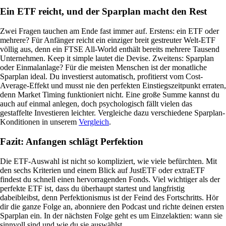
Ein ETF reicht, und der Sparplan macht den Rest
Zwei Fragen tauchen am Ende fast immer auf. Erstens: ein ETF oder
mehrere? Für Anfänger reicht ein einziger breit gestreuter Welt-ETF
völlig aus, denn ein FTSE All-World enthält bereits mehrere Tausend
Unternehmen. Keep it simple lautet die Devise. Zweitens: Sparplan
oder Einmalanlage? Für die meisten Menschen ist der monatliche
Sparplan ideal. Du investierst automatisch, profitierst vom Cost-
Average-Effekt und musst nie den perfekten Einstiegszeitpunkt erraten,
denn Market Timing funktioniert nicht. Eine große Summe kannst du
auch auf einmal anlegen, doch psychologisch fällt vielen das
gestaffelte Investieren leichter. Vergleiche dazu verschiedene Sparplan-
Konditionen in unserem
Vergleich
.
Fazit: Anfangen schlägt Perfektion
Die ETF-Auswahl ist nicht so kompliziert, wie viele befürchten. Mit
den sechs Kriterien und einem Blick auf JustETF oder extraETF
findest du schnell einen hervorragenden Fonds. Viel wichtiger als der
perfekte ETF ist, dass du überhaupt startest und langfristig
dabeibleibst, denn Perfektionismus ist der Feind des Fortschritts. Hör
dir die ganze Folge an, abonniere den Podcast und richte deinen ersten
Sparplan ein. In der nächsten Folge geht es um Einzelaktien: wann sie
sinnvoll sind und wie du sie auswählst.