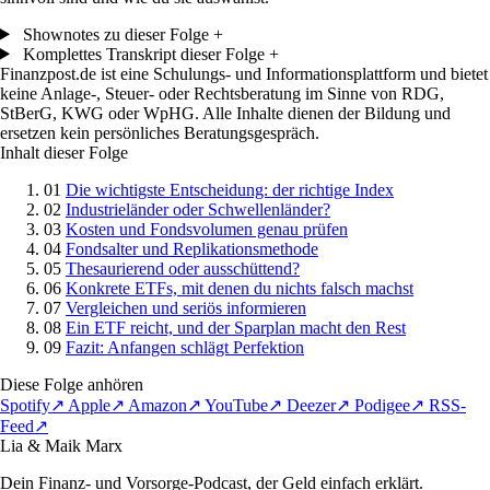
Shownotes zu dieser Folge
+
Komplettes Transkript dieser Folge
+
Finanzpost.de ist eine Schulungs- und Informationsplattform und bietet
keine Anlage-, Steuer- oder Rechtsberatung im Sinne von RDG,
StBerG, KWG oder WpHG. Alle Inhalte dienen der Bildung und
ersetzen kein persönliches Beratungsgespräch.
Inhalt dieser Folge
01
Die wichtigste Entscheidung: der richtige Index
02
Industrieländer oder Schwellenländer?
03
Kosten und Fondsvolumen genau prüfen
04
Fondsalter und Replikationsmethode
05
Thesaurierend oder ausschüttend?
06
Konkrete ETFs, mit denen du nichts falsch machst
07
Vergleichen und seriös informieren
08
Ein ETF reicht, und der Sparplan macht den Rest
09
Fazit: Anfangen schlägt Perfektion
Diese Folge anhören
Spotify
↗
Apple
↗
Amazon
↗
YouTube
↗
Deezer
↗
Podigee
↗
RSS-
Feed
↗
Lia & Maik Marx
Dein Finanz- und Vorsorge-Podcast, der Geld einfach erklärt.