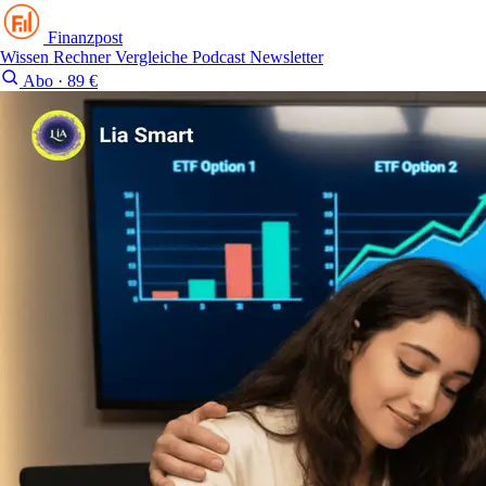
Finanzpost
Wissen
Rechner
Vergleiche
Podcast
Newsletter
Abo · 89 €