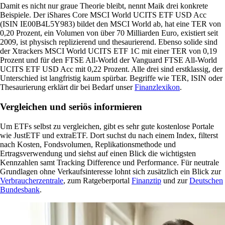
Damit es nicht nur graue Theorie bleibt, nennt Maik drei konkrete
Beispiele. Der iShares Core MSCI World UCITS ETF USD Acc
(ISIN IE00B4L5Y983) bildet den MSCI World ab, hat eine TER von
0,20 Prozent, ein Volumen von über 70 Milliarden Euro, existiert seit
2009, ist physisch replizierend und thesaurierend. Ebenso solide sind
der Xtrackers MSCI World UCITS ETF 1C mit einer TER von 0,19
Prozent und für den FTSE All-World der Vanguard FTSE All-World
UCITS ETF USD Acc mit 0,22 Prozent. Alle drei sind erstklassig, der
Unterschied ist langfristig kaum spürbar. Begriffe wie TER, ISIN oder
Thesaurierung erklärt dir bei Bedarf unser
Finanzlexikon
.
Vergleichen und seriös informieren
Um ETFs selbst zu vergleichen, gibt es sehr gute kostenlose Portale
wie JustETF und extraETF. Dort suchst du nach einem Index, filterst
nach Kosten, Fondsvolumen, Replikationsmethode und
Ertragsverwendung und siehst auf einen Blick die wichtigsten
Kennzahlen samt Tracking Difference und Performance. Für neutrale
Grundlagen ohne Verkaufsinteresse lohnt sich zusätzlich ein Blick zur
Verbraucherzentrale
, zum Ratgeberportal
Finanztip
und zur
Deutschen
Bundesbank
.