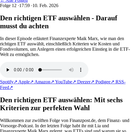
← Alle Folgen
Folge 12
·
17:59
·
10. Feb. 2026
Den richtigen ETF auswählen - Darauf
musst du achten
In dieser Episode erläutert Finanzexperte Maik Marx, wie man den
richtigen ETF auswählt, einschließlich Kriterien wie Kosten und
Fondsvolumen, um Anlegern einen erfolgreichen Einstieg in die ETF-
Welt zu ermöglichen.
Spotify
↗
Apple
↗
Amazon
↗
YouTube
↗
Deezer
↗
Podigee
↗
RSS-
Feed
↗
Den richtigen ETF auswählen: Mit sechs
Kriterien zur perfekten Wahl
Willkommen zur zwölften Folge von Finanzpost.de, dem Finanz- und
Vorsorge-Podcast. In der letzten Folge habt ihr mit Lia und
Finanzexperte Maik Marx gelernt, was ETFs sind und warum sie so