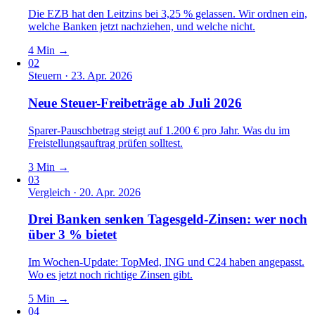
Die EZB hat den Leitzins bei 3,25 % gelassen. Wir ordnen ein,
welche Banken jetzt nachziehen, und welche nicht.
4 Min
→
02
Steuern · 23. Apr. 2026
Neue Steuer-Freibeträge ab Juli 2026
Sparer-Pauschbetrag steigt auf 1.200 € pro Jahr. Was du im
Freistellungs­auftrag prüfen solltest.
3 Min
→
03
Vergleich · 20. Apr. 2026
Drei Banken senken Tagesgeld-Zinsen: wer noch
über 3 % bietet
Im Wochen-Update: TopMed, ING und C24 haben angepasst.
Wo es jetzt noch richtige Zinsen gibt.
5 Min
→
04