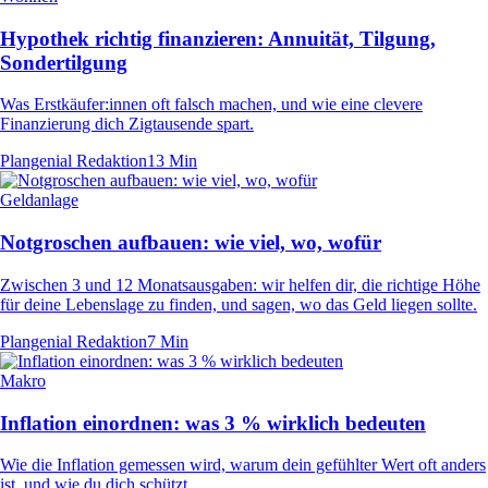
Hypothek richtig finanzieren: Annuität, Tilgung,
Sondertilgung
Was Erstkäufer:innen oft falsch machen, und wie eine clevere
Finanzierung dich Zigtausende spart.
Plangenial Redaktion
13 Min
Geldanlage
Notgroschen aufbauen: wie viel, wo, wofür
Zwischen 3 und 12 Monatsausgaben: wir helfen dir, die richtige Höhe
für deine Lebenslage zu finden, und sagen, wo das Geld liegen sollte.
Plangenial Redaktion
7 Min
Makro
Inflation einordnen: was 3 % wirklich bedeuten
Wie die Inflation gemessen wird, warum dein gefühlter Wert oft anders
ist, und wie du dich schützt.