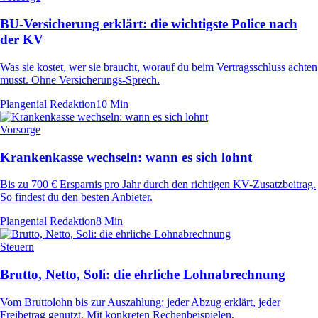
BU-Versicherung erklärt: die wichtigste Police nach
der KV
Was sie kostet, wer sie braucht, worauf du beim Vertragsschluss achten
musst. Ohne Versicherungs-Sprech.
Plangenial Redaktion
10 Min
Vorsorge
Krankenkasse wechseln: wann es sich lohnt
Bis zu 700 € Ersparnis pro Jahr durch den richtigen KV-Zusatzbeitrag.
So findest du den besten Anbieter.
Plangenial Redaktion
8 Min
Steuern
Brutto, Netto, Soli: die ehrliche Lohnabrechnung
Vom Bruttolohn bis zur Auszahlung: jeder Abzug erklärt, jeder
Freibetrag genutzt. Mit konkreten Rechenbeispielen.