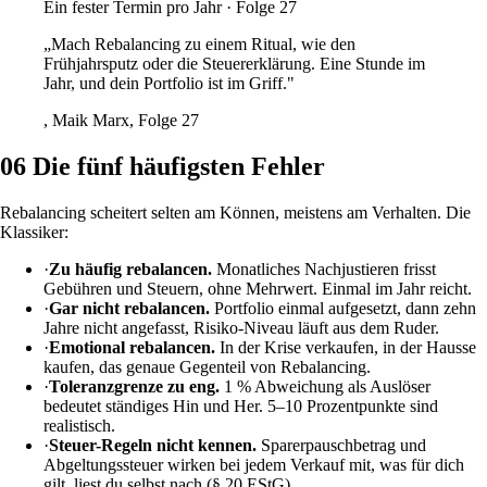
Ein fester Termin pro Jahr · Folge 27
„Mach Rebalancing zu einem Ritual, wie den
Frühjahrsputz oder die Steuererklärung. Eine Stunde im
Jahr, und dein Portfolio ist im Griff."
, Maik Marx, Folge 27
06
Die fünf häufigsten Fehler
Rebalancing scheitert selten am Können, meistens am Verhalten. Die
Klassiker:
·
Zu häufig rebalancen.
Monatliches Nachjustieren frisst
Gebühren und Steuern, ohne Mehrwert. Einmal im Jahr reicht.
·
Gar nicht rebalancen.
Portfolio einmal aufgesetzt, dann zehn
Jahre nicht angefasst, Risiko-Niveau läuft aus dem Ruder.
·
Emotional rebalancen.
In der Krise verkaufen, in der Hausse
kaufen, das genaue Gegenteil von Rebalancing.
·
Toleranzgrenze zu eng.
1 % Abweichung als Auslöser
bedeutet ständiges Hin und Her. 5–10 Prozentpunkte sind
realistisch.
·
Steuer-Regeln nicht kennen.
Sparerpauschbetrag und
Abgeltungssteuer wirken bei jedem Verkauf mit, was für dich
gilt, liest du selbst nach (§ 20 EStG).