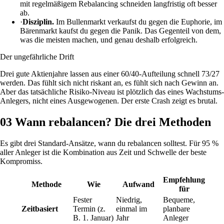
mit regelmäßigem Rebalancing schneiden langfristig oft besser
ab.
·
Disziplin.
Im Bullenmarkt verkaufst du gegen die Euphorie, im
Bärenmarkt kaufst du gegen die Panik. Das Gegenteil von dem,
was die meisten machen, und genau deshalb erfolgreich.
Der ungefährliche Drift
Drei gute Aktienjahre lassen aus einer 60/40-Aufteilung schnell 73/27
werden. Das fühlt sich nicht riskant an, es fühlt sich nach Gewinn an.
Aber das tatsächliche Risiko-Niveau ist plötzlich das eines Wachstums-
Anlegers, nicht eines Ausgewogenen. Der erste Crash zeigt es brutal.
03
Wann rebalancen? Die drei Methoden
Es gibt drei Standard-Ansätze, wann du rebalancen solltest. Für 95 %
aller Anleger ist die Kombination aus Zeit und Schwelle der beste
Kompromiss.
Empfehlung
Methode
Wie
Aufwand
für
Fester
Niedrig,
Bequeme,
Zeitbasiert
Termin (z.
einmal im
planbare
B. 1. Januar)
Jahr
Anleger