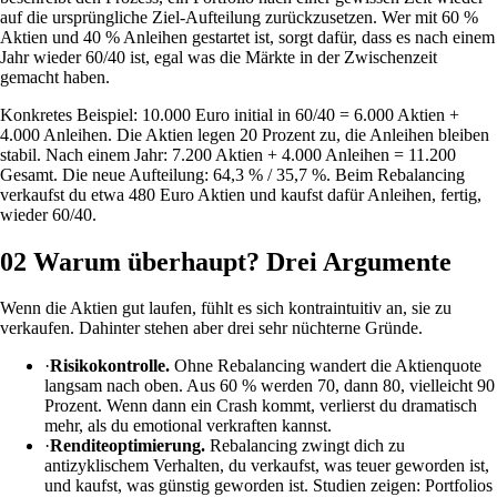
auf die ursprüngliche Ziel-Aufteilung zurückzusetzen. Wer mit 60 %
Aktien und 40 % Anleihen gestartet ist, sorgt dafür, dass es nach einem
Jahr wieder 60/40 ist, egal was die Märkte in der Zwischenzeit
gemacht haben.
Konkretes Beispiel: 10.000 Euro initial in 60/40 = 6.000 Aktien +
4.000 Anleihen. Die Aktien legen 20 Prozent zu, die Anleihen bleiben
stabil. Nach einem Jahr: 7.200 Aktien + 4.000 Anleihen = 11.200
Gesamt. Die neue Aufteilung: 64,3 % / 35,7 %. Beim Rebalancing
verkaufst du etwa 480 Euro Aktien und kaufst dafür Anleihen, fertig,
wieder 60/40.
02
Warum überhaupt? Drei Argumente
Wenn die Aktien gut laufen, fühlt es sich kontraintuitiv an, sie zu
verkaufen. Dahinter stehen aber drei sehr nüchterne Gründe.
·
Risikokontrolle.
Ohne Rebalancing wandert die Aktienquote
langsam nach oben. Aus 60 % werden 70, dann 80, vielleicht 90
Prozent. Wenn dann ein Crash kommt, verlierst du dramatisch
mehr, als du emotional verkraften kannst.
·
Renditeoptimierung.
Rebalancing zwingt dich zu
antizyklischem Verhalten, du verkaufst, was teuer geworden ist,
und kaufst, was günstig geworden ist. Studien zeigen: Portfolios