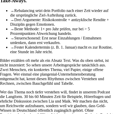
Take-Aways.
→
Rebalancing setzt dein Portfolio nach einer Zeit wieder auf
die ursprüngliche Ziel-Aufteilung zurück.
→
Drei Argumente: Risikokontrolle + antizyklische Rendite +
Disziplin gegen Emotionen.
→
Beste Methode: 1× pro Jahr prüfen, nur bei > 5
Prozentpunkten Abweichung handeln.
→
Steuerschonend: Erst neue Einzahlungen / Entnahmen
umlenken, dann erst verkaufen.
→
Fester Kalendertermin (z. B. 1. Januar) macht es zur Routine,
eine Stunde im Jahr reicht.
Bilder erzählen oft mehr als ein Absatz Text. Was du oben siehst, ist
nicht inszeniert: So sehen unsere Arbeitsgespräche tatsächlich aus.
Zwei Menschen, ein konkretes Thema, viel Papier, einige offene
Fragen. Wer einmal eine plangenial-Unternehmensberatung
mitgemacht hat, kennt diesen Rhythmus zwischen Verstehen und
Rechnen, zwischen Bauchgefühl und Tabelle.
Wer das Thema noch tiefer verstehen will, findet in unserem Podcast
die Langform. 30 bis 60 Minuten Zeit für Beispiele, Hörerfragen und
ehrliche Diskussion zwischen Lia und Maik. Wir machen das nicht,
um Reichweite aufzubauen, sondern weil wir glauben, dass Geld-
Wissen in Deutschland öffentlich zugänglich gehört. Ohne