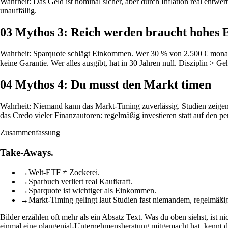
Wahrheit: Das Geld ist nominal sicher, aber durch Inflation real entwer
unauffällig.
03
Mythos 3: Reich werden braucht hohes
Wahrheit: Sparquote schlägt Einkommen. Wer 30 % von 2.500 € monatl
keine Garantie. Wer alles ausgibt, hat in 30 Jahren null. Disziplin > Geh
04
Mythos 4: Du musst den Markt timen
Wahrheit: Niemand kann das Markt-Timing zuverlässig. Studien zeigen: W
das Credo vieler Finanzautoren: regelmäßig investieren statt auf den p
Zusammenfassung
Take-Aways.
→
Welt-ETF ≠ Zockerei.
→
Sparbuch verliert real Kaufkraft.
→
Sparquote ist wichtiger als Einkommen.
→
Markt-Timing gelingt laut Studien fast niemandem, regelmäßi
Bilder erzählen oft mehr als ein Absatz Text. Was du oben siehst, ist 
einmal eine plangenial-Unternehmensberatung mitgemacht hat, kennt