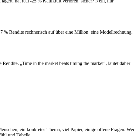
lagert, hat real -25 % Kaufkraft verloren, sicher? Nein, nur
% Rendite rechnerisch auf über eine Million, eine Modellrechnung,
 Rendite. „Time in the market beats timing the market", lautet daher
i Menschen, ein konkretes Thema, viel Papier, einige offene Fragen. Wer
ühl und Tabelle.