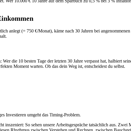
tet. Wer 10.000 € 10 Jahre auf dem Sparbuch zu 0,5 % bei 3 % Inflation 
 Einkommen
ich anlegt (= 750 €/Monat), käme nach 30 Jahren bei angenommenen 7 
alt.
er die 10 besten Tage der letzten 30 Jahre verpasst hat, halbiert seine
erfekten Moment warten. Ob das dein Weg ist, entscheidest du selbst.
ges Investieren umgeht das Timing-Problem.
nicht inszeniert: So sehen unsere Arbeitsgespräche tatsächlich aus. Zwe
 diesen Rhythmus zwischen Verstehen und Rechnen, zwischen Bauchgef